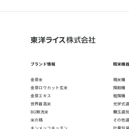
ブランド情報
精米機
金芽米
精米機
金芽ロウカット玄米
撰穀機
金芽エキス
粗撰機
世界最高米
光学式
BG無洗米
糠玉選
米の精
その他
キンメッコキッチン
計量包