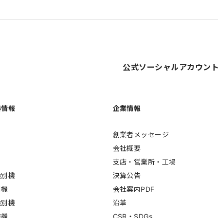
公式ソーシャルアカウン
器情報
企業情報
創業者メッセージ
会社概要
支店・営業所・工場
選別機
決算公告
別機
会社案内PDF
選別機
沿革
装機
CSR・SDGs