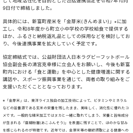
じて地域活性化を目的とした包括連携協定を令和7年10月
9日付で締結しました。
具体的には、新富町産米を「金芽米(きんめまい)」
に加
※
工し、令和8年度から町立小中学校の学校給食で提供する
ほか、ふるさと納税返礼品としての採用などを検討してお
り、今後連携事業を拡大していく予定です。
協定締結式では、公益財団法人日本ラグビーフットボール
協会副会長の清宮克幸様に立会人をお願いし、今後も新富
町内における「食と運動」を中心とした健康増進に関する
講話や、スポーツ振興事業を通じて、両者の取り組みをご
支援いただくこととなっております。
※「金芽米」は、東洋ライス独自の加工技術によって、ビタミンやミネラル
などの滋養源である玄米の栄養を残したまま、美味しく、消化性に優れたコ
メです。一般的な精米加工ではヌカと一緒に取れてしまう、栄養と旨味成分
が含まれる「亜糊粉層(あこふんそう)」を表面に残すことで、ほのかな甘み
を感じられるのが特徴です。近年では、金芽米等の継続摂取による健康への