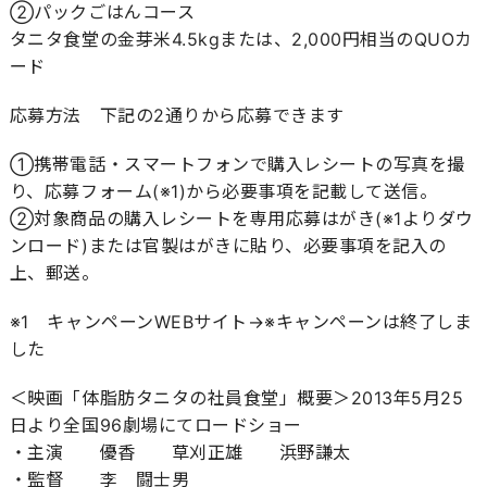
②パックごはんコース
タニタ食堂の金芽米4.5kgまたは、2,000円相当のQUOカ
ード
応募方法 下記の2通りから応募できます
①携帯電話・スマートフォンで購入レシートの写真を撮
り、応募フォーム(※1)から必要事項を記載して送信。
②対象商品の購入レシートを専用応募はがき(※1よりダウ
ンロード)または官製はがきに貼り、必要事項を記入の
上、郵送。
※1 キャンペーンWEBサイト→※キャンペーンは終了しま
した
＜映画「体脂肪タニタの社員食堂」概要＞2013年5月25
日より全国96劇場にてロードショー
・主演 優香 草刈正雄 浜野謙太
・監督 李 闘士男