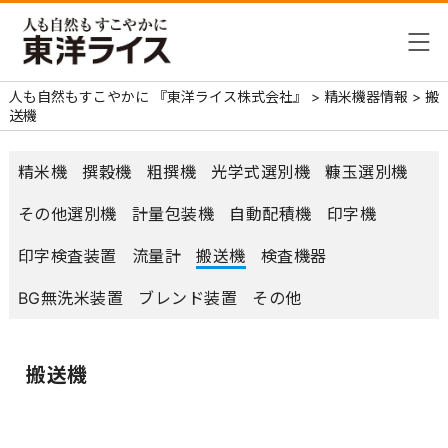
人も自然もすこやかに 『東洋ライス株式会社』
>
精米機器情報
>
搬
送機
精米機
撰穀機
粗撰機
光学式選別機
糠玉選別機
その他選別機
計量包装機
自動配積機
印字機
印字検査装置
流量計
搬送機
検査機器
BG無洗米装置
ブレンド装置
その他
搬送機