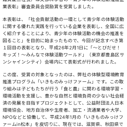
業表彰」審査委員会奨励賞を受賞しました。
本表彰は、「社会貢献活動の一環として青少年の体験活動
に関する優れた実践を行っている企業を表彰し、全国に広
く紹介することにより、青少年の体験活動の機会の推進を
図ること」を目的に始まったもので、今回が記念すべき第
１回目の表彰となり、平成26年2月1日に「～とびだせ！
キッズ！～みんなで体験活動ワールド」（東京都豊島区サ
ンシャインシティ）会場内にて表彰式が行われました。
この度、受賞の対象となったのは、弊社の体験型環境教育
推進プログラム「いきものみっけファーム」です。この取
り組みは子どもたちが行う「食と農」に関わる環境学習・
環境活動を支援し、豊かな自然と環境負荷の少ない社会経
済の発展を目指すプロジェクトとして、公益財団法人日本
環境協会、地方自治体や生産者、加工・流通業者や大学、
NPOなどと協働して、平成24年1月の「いきものみっけフ
ァームin松本」を皮切りに、現在では、滋賀県、秋田県で