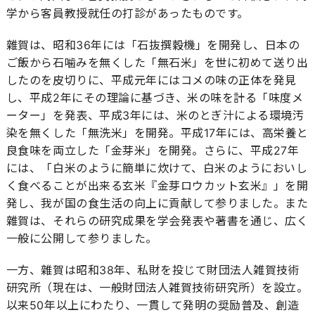
学から客員教授就任の打診があったものです。
雜賀は、昭和36年には「石抜撰穀機」を開発し、日本の
ご飯から石噛みを無くした「無石米」を世に初めて送り出
したのを皮切りに、平成元年にはコメの味の正体を発見
し、平成2年にその理論に基づき、米の味を計る「味度メ
ーター」を発表、平成3年には、米のとぎ汁による環境汚
染を無くした「無洗米」を開発。平成17年には、高栄養と
良食味を両立した「金芽米」を開発。さらに、平成27年
には、「白米のように簡単に炊けて、白米のようにおいし
く食べることが出来る玄米『金芽ロウカット玄米』」を開
発し、我が国の食生活の向上に貢献して参りました。また
雜賀は、それらの研究成果を学会発表や著書を通じ、広く
一般に公開して参りました。
一方、雜賀は昭和38年、私財を投じて財団法人雑賀技術
研究所（現在は、一般財団法人雑賀技術研究所）を設立。
以来50年以上にわたり、一貫して発明の奨励普及、創造