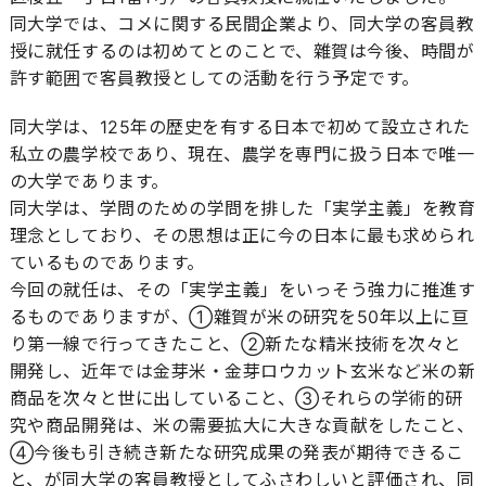
同大学では、コメに関する民間企業より、同大学の客員教
授に就任するのは初めてとのことで、雜賀は今後、時間が
許す範囲で客員教授としての活動を行う予定です。
同大学は、125年の歴史を有する日本で初めて設立された
私立の農学校であり、現在、農学を専門に扱う日本で唯一
の大学であります。
同大学は、学問のための学問を排した「実学主義」を教育
理念としており、その思想は正に今の日本に最も求められ
ているものであります。
今回の就任は、その「実学主義」をいっそう強力に推進す
るものでありますが、①雜賀が米の研究を50年以上に亘
り第一線で行ってきたこと、②新たな精米技術を次々と
開発し、近年では金芽米・金芽ロウカット玄米など米の新
商品を次々と世に出していること、③それらの学術的研
究や商品開発は、米の需要拡大に大きな貢献をしたこと、
④今後も引き続き新たな研究成果の発表が期待できるこ
と、が同大学の客員教授としてふさわしいと評価され、同