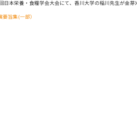
67回日本栄養・食糧学会大会にて、香川大学の稲川先生が金
演要旨集(一部）