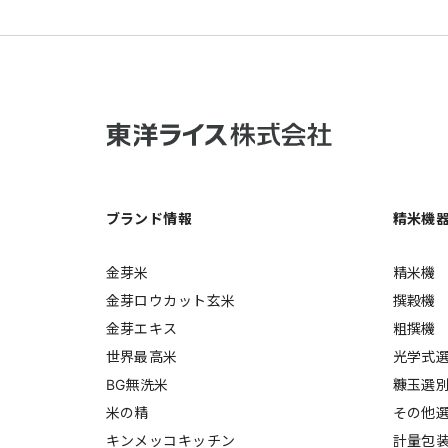
ブランド情報
精米機
金芽米
精米機
金芽ロウカット玄米
撰穀機
金芽エキス
粗撰機
世界最高米
光学式
BG無洗米
糠玉選
米の精
その他
キンメッコキッチン
計量包