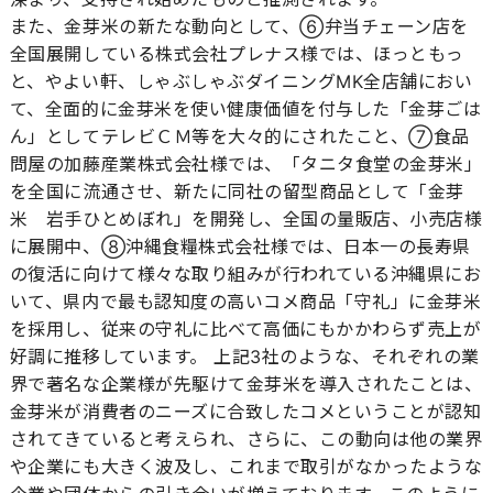
また、金芽米の新たな動向として、⑥弁当チェーン店を
全国展開している株式会社プレナス様では、ほっともっ
と、やよい軒、しゃぶしゃぶダイニングMK全店舗におい
て、全面的に金芽米を使い健康価値を付与した「金芽ごは
ん」としてテレビＣＭ等を大々的にされたこと、⑦食品
問屋の加藤産業株式会社様では、「タニタ食堂の金芽米」
を全国に流通させ、新たに同社の留型商品として「金芽
米 岩手ひとめぼれ」を開発し、全国の量販店、小売店様
に展開中、⑧沖縄食糧株式会社様では、日本一の長寿県
の復活に向けて様々な取り組みが行われている沖縄県にお
いて、県内で最も認知度の高いコメ商品「守礼」に金芽米
を採用し、従来の守礼に比べて高価にもかかわらず売上が
好調に推移しています。 上記3社のような、それぞれの業
界で著名な企業様が先駆けて金芽米を導入されたことは、
金芽米が消費者のニーズに合致したコメということが認知
されてきていると考えられ、さらに、この動向は他の業界
や企業にも大きく波及し、これまで取引がなかったような