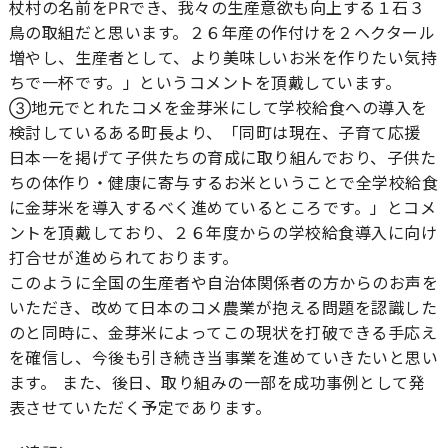
杖村の名前をPRでき、我々の生産意欲も向上する１石３
鳥の取組だと思います。２６年産の作付けを２ヘクタール
増やし、生産者として、より美味しいお米を作りたい気持
ちで一杯です。」というコメントを頂戴しています。
③地元でとれたコメを金芽米にして学校給食への導入を
検討しているある町長より、「同町は現在、子育て応援
日本一を掲げて子供たちの育成に取り組んでおり、子供た
ちの体作り・健康に寄与するお米ということで全学校給食
に金芽米を導入するべく進めているところです。」とコメ
ントを頂戴しており、２６年度からの学校給食導入に向け
打合せが進められております。
このように全国の生産者や自治体関係者の方からのお声を
いただき、改めて日本のコメ農業が抱える問題を認識した
のと同時に、金芽米によってこの現状を打破できる手応え
を確信し、今後も引き続き当事業を進めていきたいと思い
ます。 また、後日、取り組みの一部を成功事例として発
表させていただく予定であります。