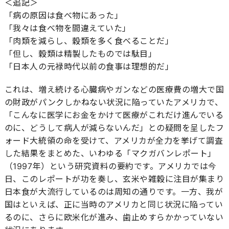
＜追記＞
「病の原因は食べ物にあった」
「我々は食べ物を間違えていた」
「肉類を減らし、穀類を多く食べることだ」
「但し、穀類は精製したものでは駄目」
「日本人の元禄時代以前の食事は理想的だ」
これは、増え続ける心臓病やガンなどの医療費の増大で国
の財政がパンクしかねない状況に陥っていたアメリカで、
「こんなに医学にお金をかけて医療がこれだけ進んでいる
のに、どうして病人が減らないんだ」との疑問を呈したフ
ォード大統領の命を受けて、アメリカが全力を挙げて調査
した結果をまとめた、いわゆる「マクガバンレポート」
（1997年）という研究資料の要約です。アメリカでは今
日、このレポートが功を奏し、玄米や雑穀に注目が集まり
日本食が大流行しているのは周知の通りです。一方、我が
国はといえば、正に当時のアメリカと同じ状況に陥ってい
るのに、さらに欧米化が進み、歯止めすらかかっていない