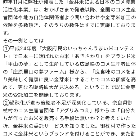
昨年11月に弊社が発表した「金芽米による日本のコメ農業
活性化事業」は、おかげさまで発表以降、全国のコメ生産
者団体や地方自治体関係者より問い合わせや金芽米加工の
依頼を多数頂き、そのうちの数件はすでに実施しておりま
す。
その一例としては
①平成24年度「大阪府民のいっちゃんうまい米コンテス
ト」で日本一に選ばれたお米「あきさかり」をブランド米
「里山の夢」として生産している広島県のコメ生産者団体
の「庄原里山の夢ファーム」様から、「良食味のコメをよ
り美味しく健康に良い金芽米にすることでコメの価値を高
めて、更なる販路拡大が見込める」ということで既に金芽
米の受託加工を開始しております。
②過疎化が進み後継者不足が深刻化している、奈良県御
杖村のコメ生産者団体「アグリみつえ」様からは「自分た
ちが作ったお米を販売する手段は無いか？と考えていた
折、金芽米の委託サービスを知りました。御杖村で作った
コメに金芽米というブランドを付けることができ、また御