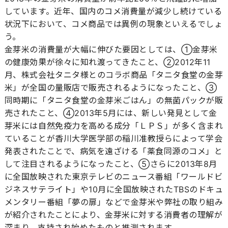
しています。近年、国内のコメ消費量が減少し続けている
状況下において、コメ商品では異例の現象といえるでしょ
う。
金芽米の消費量が大幅に伸びた要因としては、①金芽米
の健康効果が徐々に知れ渡ってきたこと、②2012年11
月、株式会社タニタ様とのコラボ商品「タニタ食堂の金芽
米」が全国の量販店で販売されるようになったこと、③
同時期に「タニタ食堂の金芽米ごはん」の無菌パックが販
売されたこと、④2013年5月には、新しい発見として金
芽米には自然免疫力を高める成分「ＬＰＳ」が多く含まれ
ていることが香川大学医学部の稲川准教授らによって学会
発表されたことで、病気を遠ざける「薬食同源のコメ」と
して注目されるようになったこと、⑤さらに2013年8月
に全国放映された東京テレビのニュース番組「ワールドビ
ジネスサテライト」や10月に全国放映されたTBSのドキュ
メンタリー番組「夢の扉」などで金芽米や弊社の取り組み
が紹介されたことにより、金芽米に対する消費者の理解が
深まり、支持され始めたものと推測されます。