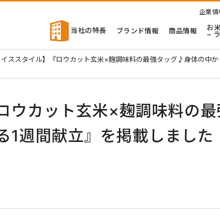
企業情
お
当社の特長
ブランド情報
商品情報
~ 
ライススタイル】『ロウカット玄米×麹調味料の最強タッグ♪身体の中か
ロウカット玄米×麹調味料の最
る1週間献立』を掲載しました