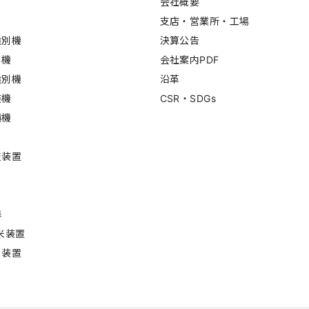
会社概要
支店・営業所・工場
選別機
決算公告
別機
会社案内PDF
選別機
沿革
装機
CSR・SDGs
積機
査装置
器
米装置
ド装置