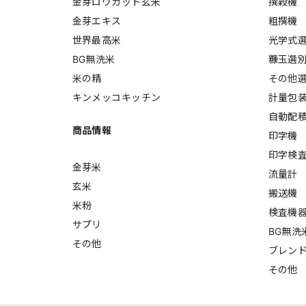
金芽ロウカット玄米
撰穀機
金芽エキス
粗撰機
世界最高米
光学式
BG無洗米
糠玉選
米の精
その他
キンメッコキッチン
計量包
自動配
商品情報
印字機
印字検
金芽米
流量計
玄米
搬送機
米粉
検査機
サプリ
BG無洗
その他
ブレン
その他