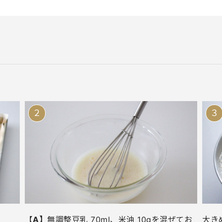
。
【
A】
無調整豆乳 70ml、米油 10gを混ぜてお
大き