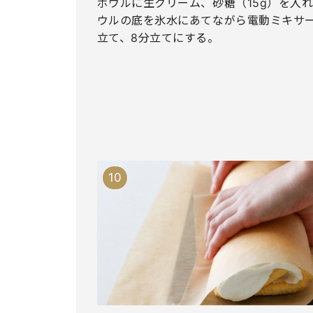
ボウルに生クリーム、砂糖（15g）を入
ウルの底を氷水にあてながら電動ミキサ
立て、8分立てにする。