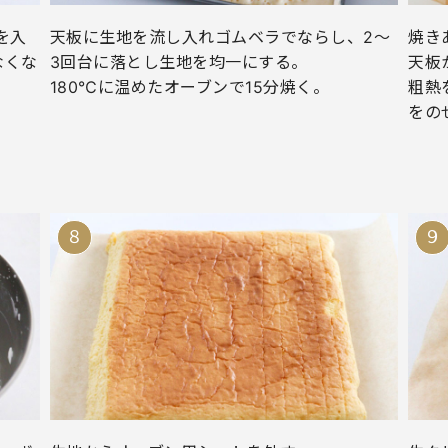
を入
天板に生地を流し入れゴムベラでならし、2〜
焼き
なくな
3回台に落とし生地を均一にする。
天板
180℃に温めたオーブンで15分焼く。
粗熱
をの