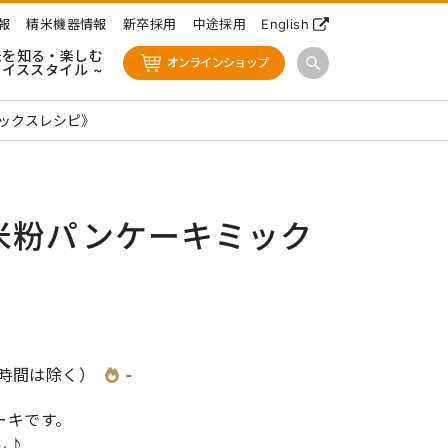
報
精米機器情報
新卒採用
中途採用
English
米を知る・楽しむ
オンラインショップ
ライススタイル ~
ックスレシピ》
米粉パンケーキミック
す時間は除く）
-
ーキです。
ん♪