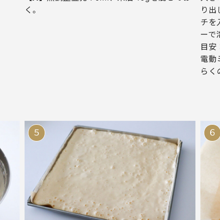
く。
り出
チを
ーで
目安
電動
らく