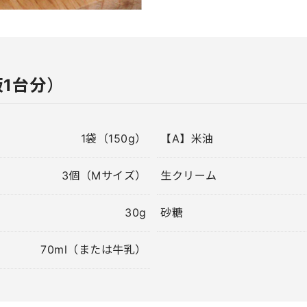
板1台分
）
1袋（150g）
【A】米油
3個（Mサイズ）
生クリーム
30g
砂糖
70ml（または牛乳）