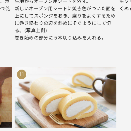
れ、ボ
生地からオーブン用シートを外す。
生ク
ーで泡
新しいオーブン用シートに焼き色がついた面を
くぬ
上にしてスポンジをおき、座りをよくするため
に巻き終わりの辺を斜めにそぐようにして切
る。(写真上側)
巻き始めの部分に５本切り込みを入れる。