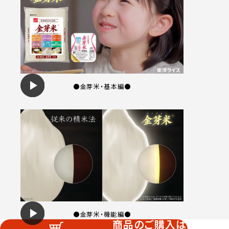
●金芽米・基本編●
●金芽米・機能編●
商品のご購入は