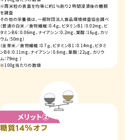
※両米粒の表面を均等に約1％削り２時間浸漬後の糖類
を調査
その他の栄養価は、一般財団法人食品環境検査協会調べ
（普通の白米／食物繊維：0.4ｇ、ビタミンB1：0.02mg、ビ
タミンB6：0.06mg、ナイアシン：0.2mg、葉酸：16μg、カリ
ウム：50mg）
（金芽米／食物繊維：0.7ｇ、ビタミンB1：0.14mg、ビタミ
ンB6：0.11mg、ナイアシン：0.6mg、葉酸：22μg、カリウ
ム：79mg ）
※100g当たりの数値
糖質14％オフ