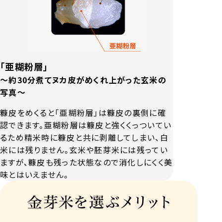
「亜糊粉層」
～約30分煮てヌカ皮がめくれ上がった玄米の
写真～
糠皮をめくると「亜糊粉層」は糠皮の裏側に確
認できます。亜糊粉層は糠皮と強くくっついてい
るため精米時に糠皮と共に剥離してしまい、白
米には残りません。玄米や胚芽米には残ってい
ますが、糠皮も残った状態なので消化しにくく美
味とはいえません。