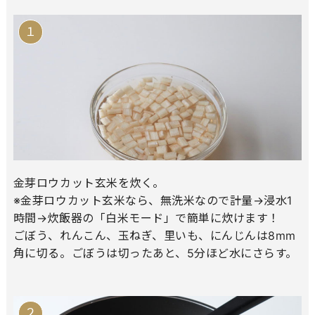
金芽ロウカット玄米を炊く。
※金芽ロウカット玄米なら、無洗米なので計量→浸水1
時間→炊飯器の「白米モード」で簡単に炊けます！
ごぼう、れんこん、玉ねぎ、里いも、にんじんは8mm
角に切る。ごぼうは切ったあと、5分ほど水にさらす。