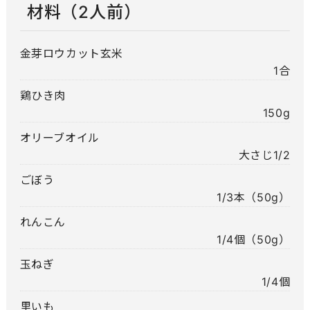
材料（2人前）
金芽ロウカット玄米
1合
鶏ひき肉
150g
オリーブオイル
大さじ1/2
ごぼう
1/3本（50g）
れんこん
1/4個（50g）
玉ねぎ
1/4個
里いも