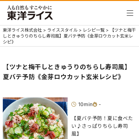
東洋ライス株式会社
>
ライススタイル
>
レシピ一覧
>
【ツナと梅干
しときゅうりのちらし寿司風】夏バテ予防《金芽ロウカット玄米レ
シピ》
【ツナと梅干しときゅうりのちらし寿司風】
夏バテ予防《金芽ロウカット玄米レシピ》
10min
-
【夏バテ予防！夏に食べた
い♪さっぱりちらし寿司
風】