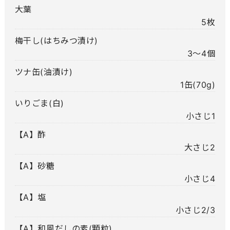
大葉
5枚
梅干し(はちみつ漬け)
3～4個
ツナ缶(油漬け)
1缶(70g)
いりごま(白)
小さじ1
【A】酢
大さじ2
【A】砂糖
小さじ4
【A】塩
小さじ2/3
【A】和風だしの素(顆粒)