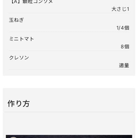
【A】顆粒コンソメ
大さじ1
玉ねぎ
1/4個
ミニトマト
8個
クレソン
適量
作り方