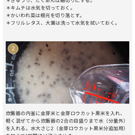
＊きゅうり、たくあんは細切りにする。
＊キムチは水気を切っておく。
＊かいわれ菜は根元を切り落とす。
＊フリルレタス、大葉は洗って水気を拭いておく。
炊飯器の内釜に金芽米と金芽ロウカット黒米を入れ、
軽く混ぜてから炊飯器の2合の目盛りまで水（分量外）
を入れる。水大さじ2（金芽ロウカット黒米分追加用）