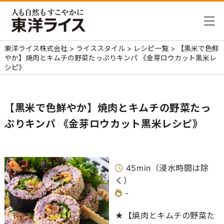
東洋ライス株式会社
>
ライススタイル
>
レシピ一覧
>
【黒米で色鮮
やか】焼肉とキムチの野菜たっぷりキンパ 《金芽ロウカット黒米レ
シピ》
【黒米で色鮮やか】焼肉とキムチの野菜たっ
ぷりキンパ 《金芽ロウカット黒米レシピ》
45min（浸水時間は除
く）
-
★【焼肉とキムチの野菜た