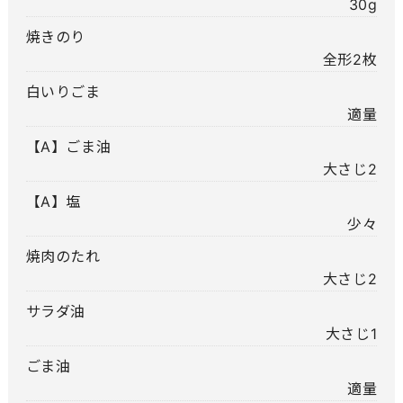
30g
焼きのり
全形2枚
白いりごま
適量
【A】ごま油
大さじ2
【A】塩
少々
焼肉のたれ
大さじ2
サラダ油
大さじ1
ごま油
適量