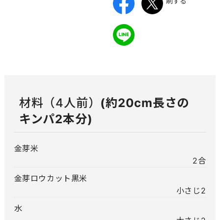
刷する
材料（4人前）
(約20cm長さの
キンパ2本分)
金芽米
2合
金芽ロウカット黒米
小さじ2
水