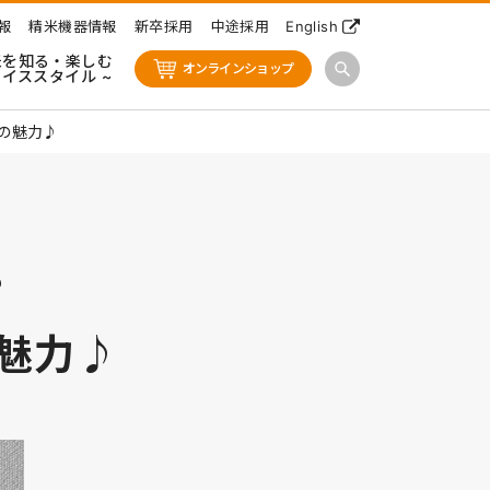
報
精米機器情報
新卒採用
中途採用
English
米を知る・楽しむ
オンラインショップ
ライススタイル ~
の魅力♪
？
魅力♪